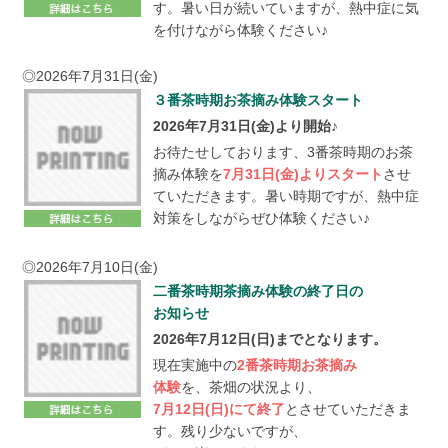
す。暑い日が続いていますが、熱中症に気
深蒸し煎茶とは
を付けながら体験ください♪
お知らせのページ
◎2026年7月31日(金)
３番茶時期お茶摘み体験スタート
おかげさまでグリンピア牧之原
秋のイベント告知 2025年11
2026年7月31日(金)より開始♪
は30周年を迎えます♪
月2日(日)10:00～14:00
お待たせしております、3番茶時期のお茶
周年祭イベント「新茶祭り2026」 開催決定♪
摘み体験を
7月31日(金)よりスタート
させ
ていただきます。暑い時期ですが、熱中症
English
対策をしながらぜひ体験ください♪
English
Activities
◎2026年7月10日(金)
Factory tour
Ippin-kan
二番茶時期茶摘み体験の終了日の
お知らせ
Facility Information and Access
2026年7月12日(日)までとなります。
サイトマップ
現在実施中の
2番茶時期お茶摘み
体験
を、茶畑の状況より、
7月12日(日)にて終了
とさせていただきま
す。残り少ないですが、