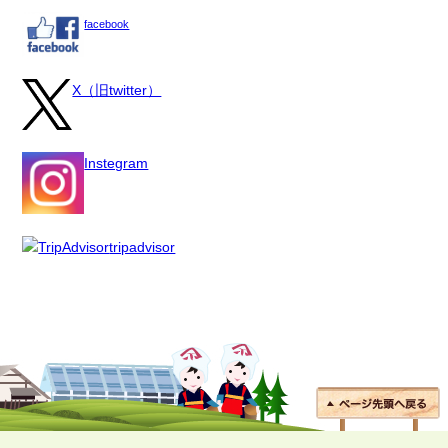
facebook
X（旧twitter）
Instegram
tripadvisor