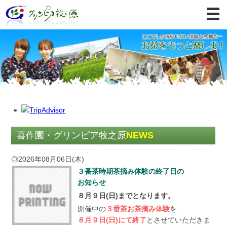
M
トップページ
各種体験(期間限定・お茶摘み体験)
お茶工場見学
直売店「逸品館(いっぴんかん)」
施設案内 ・ アクセス
喜作園・グリンピア牧之原
NEWS
個人情報保護方針
◎2026年08月06日(木)
３番茶時期茶摘み体験の終了日の
ご予約・お問い合わせ
お知らせ
８月９日(日)までとなります。
会社案内
開催中の
３番茶お茶摘み体験
を
ＯＥＭ受託製造
８月９日(日)にて終了
とさせていただきま